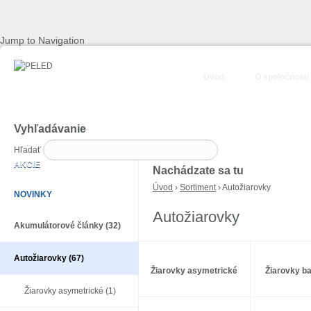
Jump to Navigation
Úvod
O spoločnosti
Vyhľadávanie
Hľadať
AKCIE
Nachádzate sa tu
Úvod
›
Sortiment
› Autožiarovky
NOVINKY
Autožiarovky
Akumulátorové články (32)
Autožiarovky (67)
Žiarovky asymetrické
Žiarovky b
Žiarovky asymetrické (1)