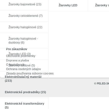
Žiarovky bajonetové (23)
Žiarovky LED
Žiarovky 
Žiarovky celosklenené (7)
Žiarovky halogénové (22)
Žiarovky halogénové -
duoboxy (6)
Pre zákazníkov
Žiarovky LED (3)
Obchodné podmienky
Doprava a platba
O spoločnosti
Žiarovky sufitové (5)
Ochrana osobných údajov
Zásady používania súborov cookies
Elektroinštalačný materiál
(233)
©
PELED.S
Elektronické predradníky (15)
Elektronické transformátory
(5)